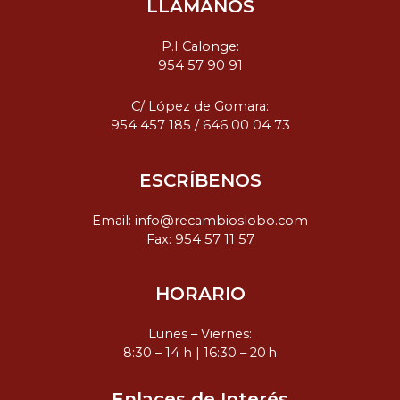
LLÁMANOS
P.I Calonge:
954 57 90 91
C/ López de Gomara:
954 457 185
/
646 00 04 73
ESCRÍBENOS
Email:
info@recambioslobo.com
Fax: 954 57 11 57
HORARIO
Lunes – Viernes:
8:30 – 14 h | 16:30 – 20 h
Enlaces de Interés