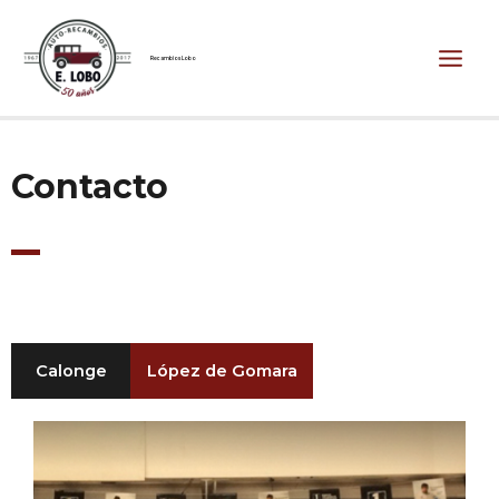
Ir
Main
al
contenido
Men
Recambios Lobo
Contacto
Calonge
López de Gomara