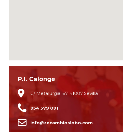
P.I. Calonge
C/ Metalurgia, 67, 41007 Sevilla
954 579 091
info@recambioslobo.com